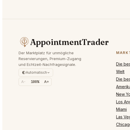
AppointmentTrader
Der Marktplatz für unmögliche
MARK
Reservierungen, Premium-Zugang
Die be
und Echtzeit-Nachfragesignale.
Welt
Automatisch
Die bes
A-
100%
A+
Amerik
New Yo
Los An
Miami
Las Ve
Chicag