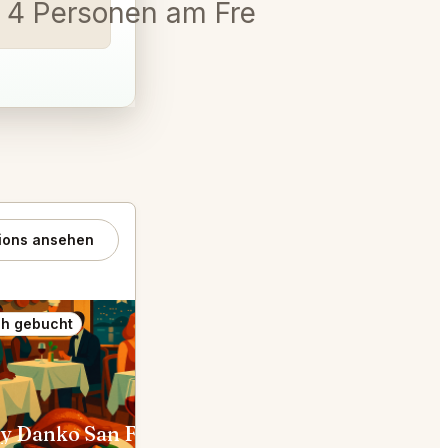
 4 Personen am Freitag, dem 1
ions ansehen
h gebucht
Auch gebucht
Gary Danko San Francisco
Kokkari 