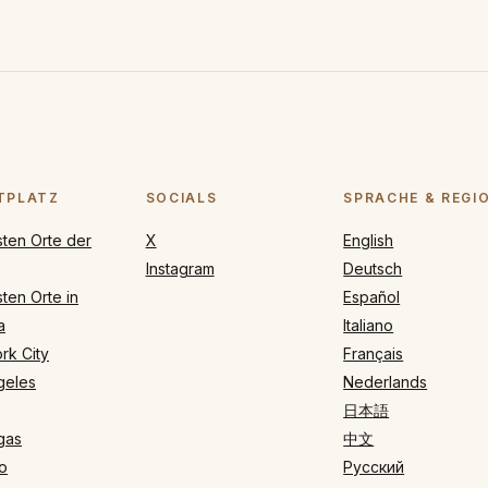
TPLATZ
SOCIALS
SPRACHE & REGI
sten Orte der
X
English
Instagram
Deutsch
ten Orte in
Español
a
Italiano
rk City
Français
geles
Nederlands
日本語
gas
中文
o
Русский