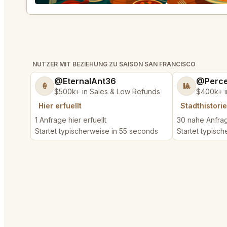
NUTZER MIT BEZIEHUNG ZU SAISON SAN FRANCISCO
@EternalAnt36
@Perce
🍦
🎱
$500k+ in Sales & Low Refunds
$400k+ i
Hier erfuellt
Stadthistorie
1 Anfrage hier erfuellt
30 nahe Anfrag
Startet typischerweise in 55 seconds
Startet typisch