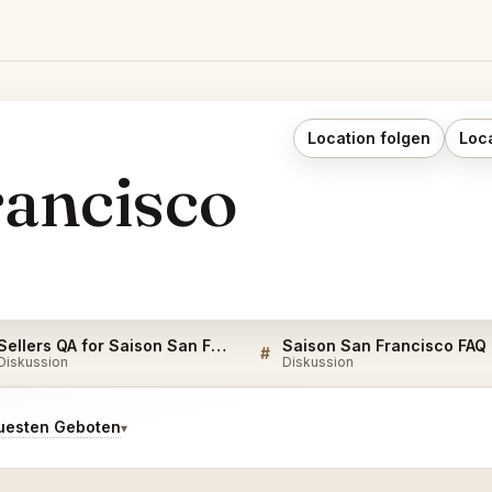
Location folgen
Loc
rancisco
Sellers QA for Saison San Francisco
Saison San Francisco FAQ
#
Diskussion
Diskussion
uesten Geboten
▾