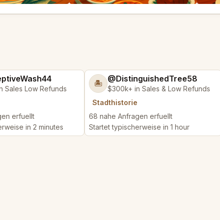
ptiveWash44
@DistinguishedTree58
🏝️
n Sales Low Refunds
$300k+ in Sales & Low Refunds
Stadthistorie
en erfuellt
68 nahe Anfragen erfuellt
erweise in 2 minutes
Startet typischerweise in 1 hour