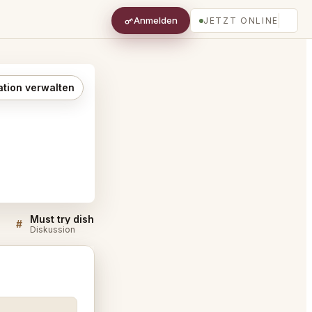
Anmelden
JETZT ONLINE
ation verwalten
Must try dishes at Saison San Francisco
#
#
Diskussion
Diskussion