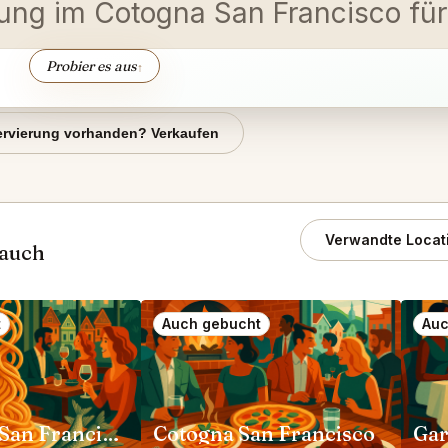
rung im Cotogna San Francisco für
Probier es aus
↑
rvierung vorhanden? Verkaufen
Verwandte Locat
 auch
t
Auch gebucht
Auc
Rich Table San Francisco
Cotogna San Francisco