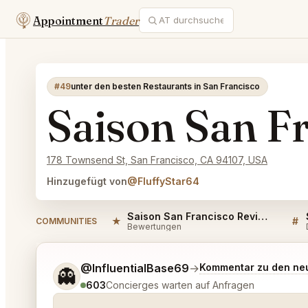
Appointment
Trader
#49
unter den besten Restaurants in San Francisco
Saison San F
178 Townsend St, San Francisco, CA 94107, USA
Hinzugefügt von
@FluffyStar64
Saison San Francisco Reviews
★
#
COMMUNITIES
Bewertungen
Sag mir noch etwas genauer, was du möchtest.
@InfluentialBase69
→
Kommentar zu den ne
👻
603
Concierges warten auf Anfragen