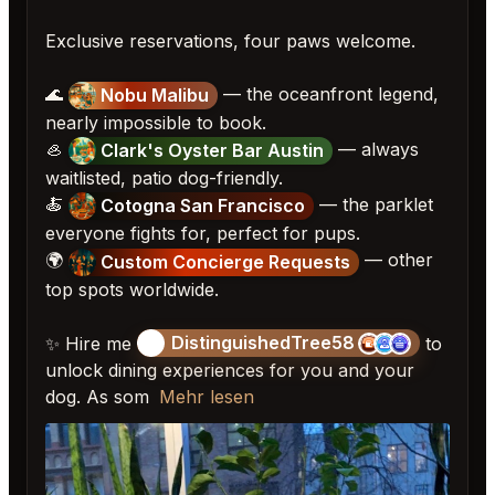
Exclusive reservations, four paws welcome.
🌊
— the oceanfront legend,
Nobu Malibu
nearly impossible to book.
🦪
— always
Clark's Oyster Bar Austin
waitlisted, patio dog-friendly.
🍝
— the parklet
Cotogna San Francisco
everyone fights for, perfect for pups.
🌍
— other
Custom Concierge Requests
top spots worldwide.
DistinguishedTree58
✨ Hire me
🏝️
to
unlock dining experiences for you and your
dog. As som
Mehr lesen