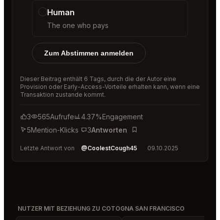
Human
The one who pays
Zum Abstimmen anmelden
Dieser Beitrag enthält 6 Tags, durch die der Autor eine
Provision oder Early-Access-Vorteile erhalten kann, wenn eine
Transaktion zustande kommt.
3
565
Aufrufe
4.37%
Engagement
5
Mention-Klicks
3
Antworten
Lesezeichen
Letzte Antwort von
@CoolestCough45
09.10.2025
NUTZER MIT BEZIEHUNG ZU COTOGNA SAN FRANCISCO