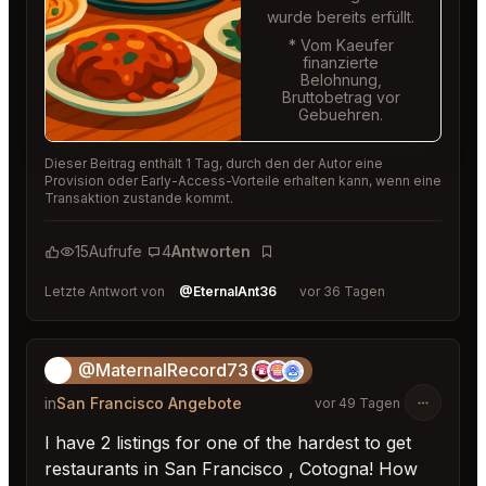
wurde bereits erfüllt.
* Vom Kaeufer
finanzierte
Belohnung,
Bruttobetrag vor
Gebuehren.
Dieser Beitrag enthält 1 Tag, durch den der Autor eine
Provision oder Early-Access-Vorteile erhalten kann, wenn eine
Transaktion zustande kommt.
15
Aufrufe
4
Antworten
Lesezeichen
Letzte Antwort von
@EternalAnt36
vor 36 Tagen
@MaternalRecord73
😎
in
San Francisco Angebote
vor 49 Tagen
I have 2 listings for one of the hardest to get
restaurants in San Francisco , Cotogna! How