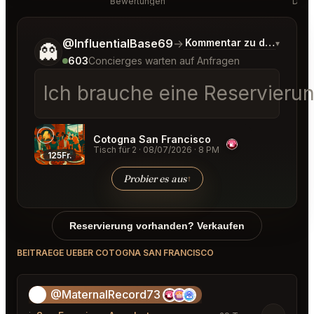
Bewertungen
Disk
Sag mir noch etwas genauer, was du möchtest.
@InfluentialBase69
→
Kommentar zu den neues
▾
👻
603
Concierges warten auf Anfragen
Ich brauche eine Reservierun
Cotogna San Francisco
Tisch für 2
·
08/07/2026
·
8 PM
125Fr.
Probier es aus
↑
Reservierung vorhanden? Verkaufen
BEITRAEGE UEBER COTOGNA SAN FRANCISCO
@MaternalRecord73
😎