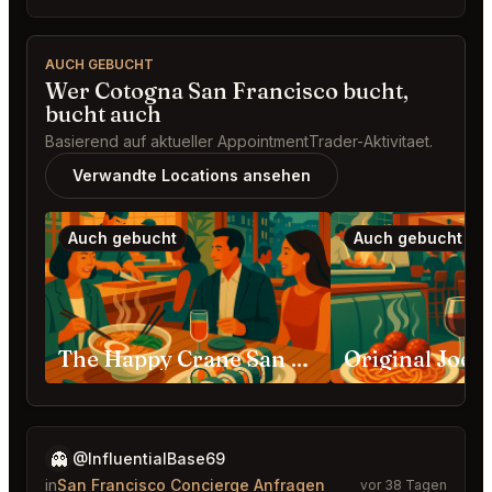
AUCH GEBUCHT
Wer Cotogna San Francisco bucht,
bucht auch
Basierend auf aktueller AppointmentTrader-Aktivitaet.
Verwandte Locations ansehen
Auch gebucht
Auch gebucht
The Happy Crane San Francisco
👻
@InfluentialBase69
in
San Francisco Concierge Anfragen
vor 38 Tagen