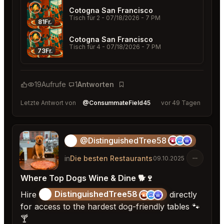
Cotogna San Francisco
Tisch für 2
- 07/18/2026 - 7 PM
81Fr.
Cotogna San Francisco
Tisch für 4
- 07/18/2026 - 7 PM
73Fr.
19
Aufrufe
1
Antworten
Lesezeichen
Letzte Antwort von
@ConsummateField45
vor 49 Tagen
@DistinguishedTree58
🏝️
in
Die besten Restaurants
09.10.2025
Where Top Dogs Wine & Dine 🐕🍷
DistinguishedTree58
Hire
🏝️
directly
for access to the hardest dog-friendly tables 🐾
🍸