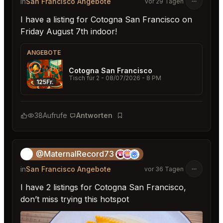
in
San Francisco Angebote
vor 29 Tagen
I have a listing for Cotogna San Francisco on
Friday August 7th indoor!
ANGEBOTE
Cotogna San Francisco
Tisch für 2
- 08/07/2026 - 8 PM
125Fr.
38
Aufrufe
Antworten
Lesezeichen
@MaternalRecord73
😎
in
San Francisco Angebote
vor 36 Tagen
I have 2 listings for Cotogna San Francisco,
don’t miss trying this hotspot