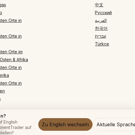
gas
中文
o
Русский
ten Orte in
العربية
한국어
ten Orte in
עברית
Türkçe
ten Orte im
Osten & Afrika
ten Orte in
rika
ten Orte in
en
n
en?
f English
Zu English wechseln
Aktuelle Sprach
ntmentTrader auf
ur
tellen?