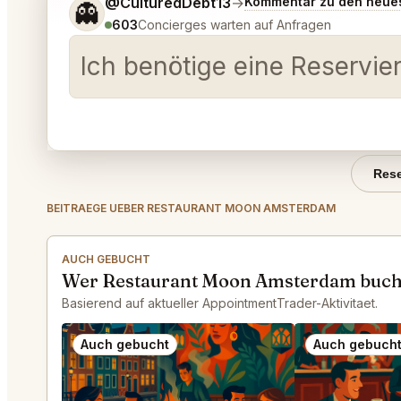
Sag mir noch etwas genauer, was du möchtest.
@CulturedDebt13
→
Kommentar zu den neue
👻
603
Concierges warten auf Anfragen
Ich benötige eine Reservie
Rese
BEITRAEGE UEBER RESTAURANT MOON AMSTERDAM
AUCH GEBUCHT
Wer Restaurant Moon Amsterdam bucht
Basierend auf aktueller AppointmentTrader-Aktivitaet.
Auch gebucht
Auch gebuch