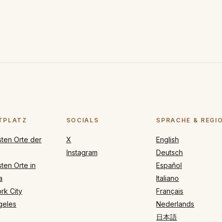
TPLATZ
SOCIALS
SPRACHE & REGI
sten Orte der
X
English
Instagram
Deutsch
ten Orte in
Español
a
Italiano
rk City
Français
geles
Nederlands
日本語