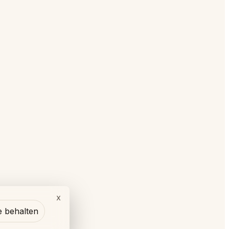
x
e behalten