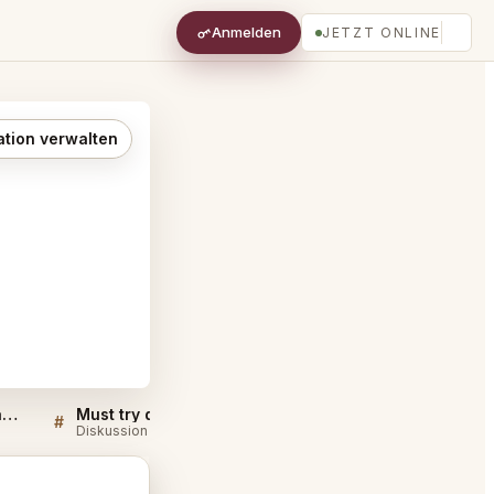
Anmelden
JETZT ONLINE
ation verwalten
Restaurant Moon Amsterdam FAQ
Must try dishes at Restaurant Moon Amsterdam
#
#
Diskussion
Diskussion