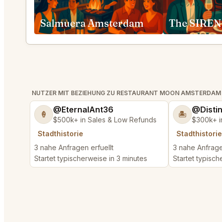
Salmuera Amsterdam
The SIREN
NUTZER MIT BEZIEHUNG ZU RESTAURANT MOON AMSTERDAM
@EternalAnt36
@Disti
🍦
🏝️
$500k+ in Sales & Low Refunds
$300k+ i
Stadthistorie
Stadthistorie
3 nahe Anfragen erfuellt
3 nahe Anfrage
Startet typischerweise in 3 minutes
Startet typisch