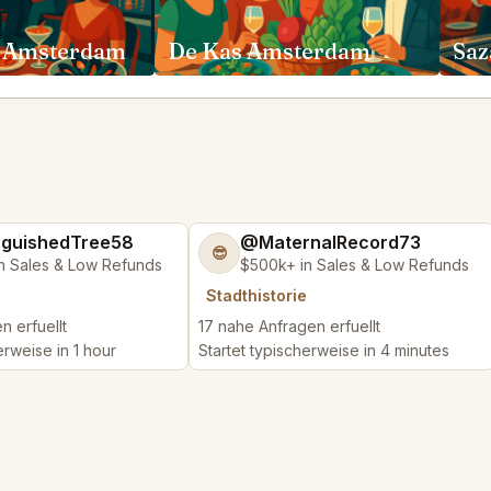
 Amsterdam
De Kas Amsterdam
Saz
nguishedTree58
@MaternalRecord73
😎
n Sales & Low Refunds
$500k+ in Sales & Low Refunds
Stadthistorie
n erfuellt
17 nahe Anfragen erfuellt
erweise in 1 hour
Startet typischerweise in 4 minutes