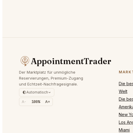
AppointmentTrader
Der Marktplatz für unmögliche
MARK
Reservierungen, Premium-Zugang
Die be
und Echtzeit-Nachfragesignale.
Welt
Automatisch
Die bes
A-
100%
A+
Amerik
New Yo
Los An
Miami