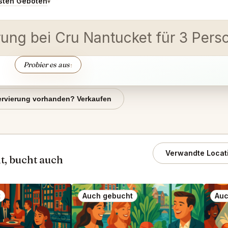
sten Geboten
▾
rung bei Cru Nantucket für 3 Pers
Probier es aus
↑
rvierung vorhanden? Verkaufen
Verwandte Locat
, bucht auch
t
Auch gebucht
Auc