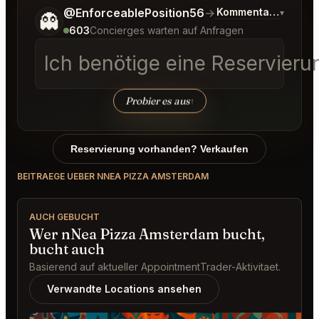
Sag mir noch etwas genauer, was du möchtest.
@EnforceablePosition56
→
Kommentar zu den 
▾
👻
603
Concierges warten auf Anfragen
Ich benötige eine Reservieru
Probier es aus
↑
Reservierung vorhanden? Verkaufen
BEITRAEGE UEBER NNEA PIZZA AMSTERDAM
AUCH GEBUCHT
Wer nNea Pizza Amsterdam bucht,
bucht auch
Basierend auf aktueller AppointmentTrader-Aktivitaet.
Verwandte Locations ansehen