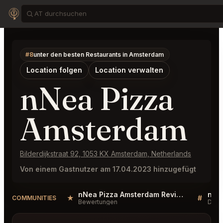
#8
unter den besten Restaurants in Amsterdam
Location folgen
Location verwalten
nNea Pizza
Amsterdam
Bilderdijkstraat 92, 1053 KX Amsterdam, Netherlands
Von einem Gastnutzer am 17.04.2023 hinzugefügt
nNea Pizza Amsterdam Reviews
★
#
COMMUNITIES
Bewertungen
Disk