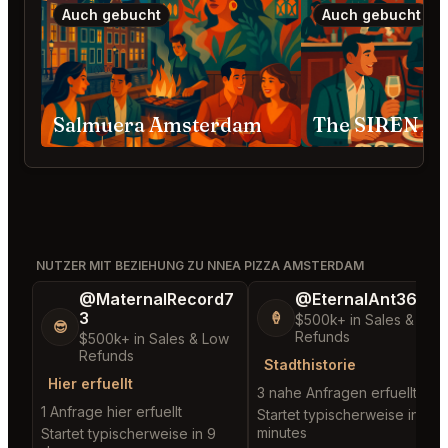
Auch gebucht
Auch gebucht
Salmuera Amsterdam
The SIREN A
NUTZER MIT BEZIEHUNG ZU NNEA PIZZA AMSTERDAM
@MaternalRecord7
@EternalAnt36
3
🍦
$500k+ in Sales & Low
😎
Refunds
$500k+ in Sales & Low
Refunds
Stadthistorie
Hier erfuellt
3 nahe Anfragen erfuellt
1 Anfrage hier erfuellt
Startet typischerweise in 3
minutes
Startet typischerweise in 9