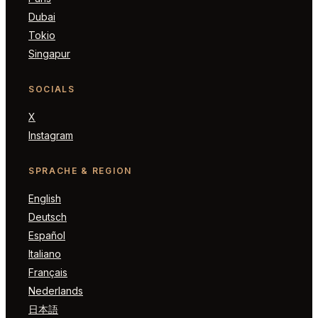
Dubai
Tokio
Singapur
SOCIALS
X
Instagram
SPRACHE & REGION
English
Deutsch
Español
Italiano
Français
Nederlands
日本語