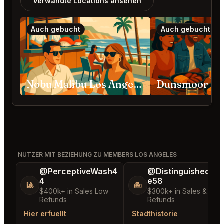
Verwandte Locations ansehen
Auch gebucht
Auch gebucht
Nobu Malibu Los Angeles
Dunsmoor Los
NUTZER MIT BEZIEHUNG ZU MEMBERS LOS ANGELES
@PerceptiveWash4
@DistinguishedTre
4
e58
🎱
🏝️
$400k+ in Sales Low
$300k+ in Sales & Low
Refunds
Refunds
Hier erfuellt
Stadthistorie