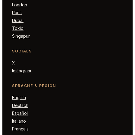
London
Paris
Dubai
Tokio
Singapur
SOCIALS
X
Instagram
SPRACHE & REGION
English
Deutsch
Español
Italiano
Français