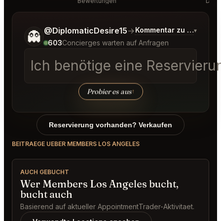
Bewertungen
Disk
Sag mir noch etwas genauer, was du möchtest.
@DiplomaticDesire15
→
Kommentar zu den neue
▾
👻
603
Concierges warten auf Anfragen
Ich benötige eine Reservie
Probier es aus
↑
Reservierung vorhanden? Verkaufen
BEITRAEGE UEBER MEMBERS LOS ANGELES
AUCH GEBUCHT
Wer Members Los Angeles bucht,
bucht auch
Basierend auf aktueller AppointmentTrader-Aktivitaet.