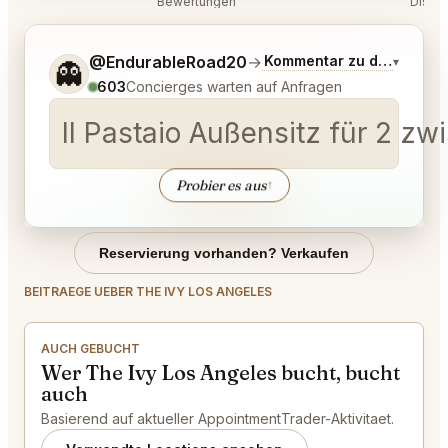
Bewertungen
Disku
Sag mir noch etwas genauer, was du möchtest.
@EndurableRoad20
→
Kommentar zu den neues
▾
👻
603
Concierges warten auf Anfragen
Il Pastaio Außensitz für 2 zw
Probier es aus
↑
Reservierung vorhanden? Verkaufen
BEITRAEGE UEBER THE IVY LOS ANGELES
AUCH GEBUCHT
Wer The Ivy Los Angeles bucht, bucht
auch
Basierend auf aktueller AppointmentTrader-Aktivitaet.