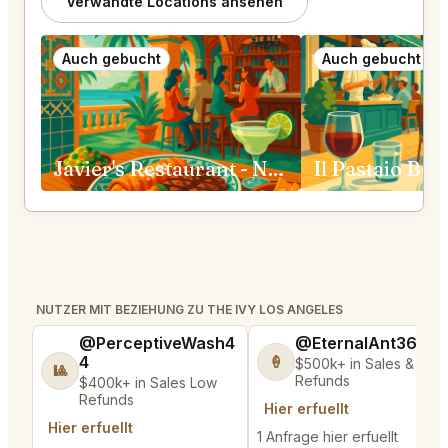
Verwandte Locations ansehen
Auch gebucht
Auch gebucht
Javier's Restaurant - Newport Beach
Il Pastaio Bev
NUTZER MIT BEZIEHUNG ZU THE IVY LOS ANGELES
@PerceptiveWash4
@EternalAnt36
4
🍦
$500k+ in Sales & Low
🎱
Refunds
$400k+ in Sales Low
Refunds
Hier erfuellt
Hier erfuellt
1 Anfrage hier erfuellt