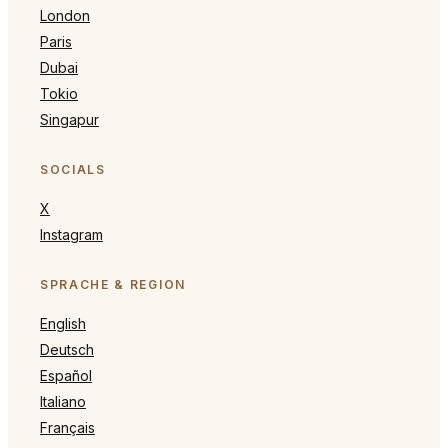
London
Paris
Dubai
Tokio
Singapur
SOCIALS
X
Instagram
SPRACHE & REGION
English
Deutsch
Español
Italiano
Français