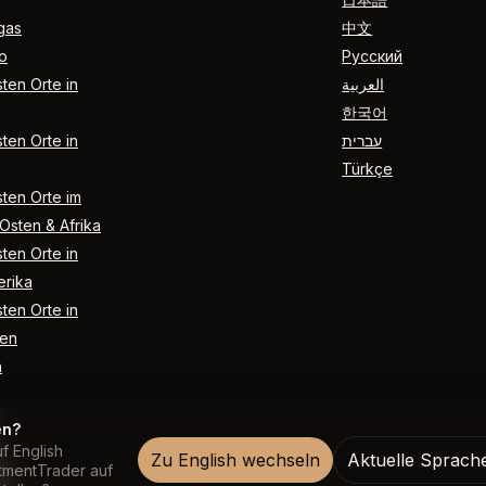
gas
中文
o
Русский
ten Orte in
العربية
한국어
ten Orte in
עברית
Türkçe
ten Orte im
Osten & Afrika
ten Orte in
rika
ten Orte in
en
n
en?
f English
Zu English wechseln
Aktuelle Sprach
ntmentTrader auf
ur