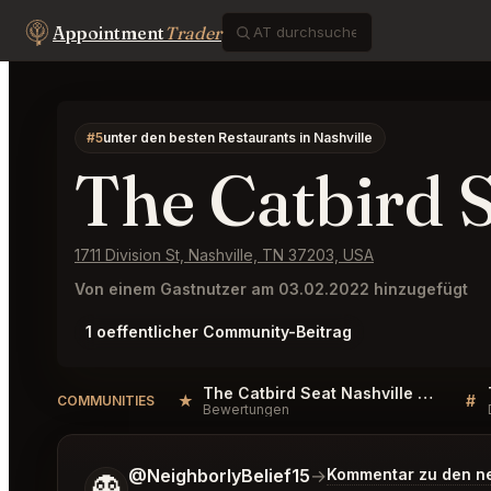
Appointment
Trader
#5
unter den besten Restaurants in Nashville
The Catbird S
1711 Division St, Nashville, TN 37203, USA
Von einem Gastnutzer am 03.02.2022 hinzugefügt
1 oeffentlicher Community-Beitrag
The Catbird Seat Nashville Reviews
★
#
COMMUNITIES
Bewertungen
Sag mir noch etwas genauer, was du möchtest.
@NeighborlyBelief15
→
Kommentar zu den n
👻