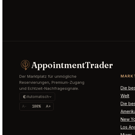
AppointmentTrader
Der Marktplatz für unmögliche
MARK
Reservierungen, Premium-Zugang
Die be
und Echtzeit-Nachfragesignale.
Welt
Automatisch
Die bes
A-
100%
A+
Amerik
New Yo
Los An
Miami