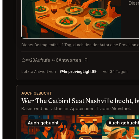
Dies
Dieser Beitrag enthält 1 Tag, durch den der Autor eine Provisio
23
Aufrufe
6
Antworten
Lesezeichen
Letzte Antwort von
@ImprovingLight69
vor 34 Tagen
AUCH GEBUCHT
Wer The Catbird Seat Nashville bucht, 
Basierend auf aktueller AppointmentTrader-Aktivitaet.
Auch gebucht
Auch gebuch