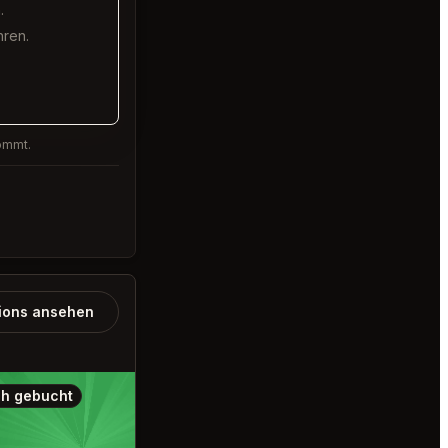
.
hren.
kommt.
ions ansehen
h gebucht