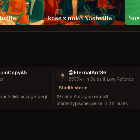
hville
kase x noko Nashville
Sus
iumCopy45
@EternalAnt36
🍦
er
$500k+ in Sales & Low Refunds
Stadthistorie
zur In-list hinzugefuegt
19 nahe Anfragen erfuellt
Startet typischerweise in 3 minutes