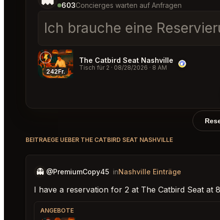
603
Concierges warten auf Anfragen
Ich brauche eine Reservier
The Catbird Seat Nashville
Tisch für 2
·
08/28/2026
·
8 AM
242Fr.
Rese
BEITRAEGE UEBER THE CATBIRD SEAT NASHVILLE
👻
@PremiumCopy45
in
Nashville Einträge
I have a reservation for 2 at The Catbird Seat at
ANGEBOTE