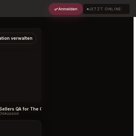
Anmelden
JETZT ONLINE
ation verwalten
Sellers QA for The Catbird Seat Nashville
#
Diskussion
Diskussion