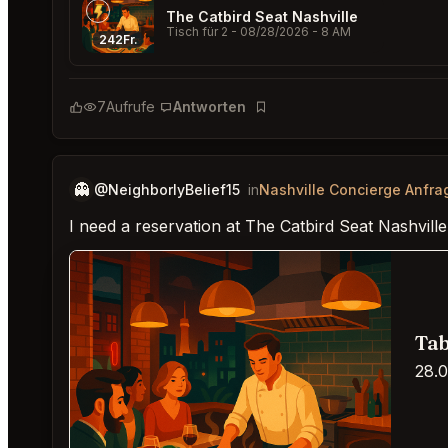
The Catbird Seat Nashville
Tisch für 2
- 08/28/2026 - 8 AM
242Fr.
7
Aufrufe
Antworten
Lesezeichen
👻
@NeighborlyBelief15
in
Nashville Concierge Anfra
I need a reservation at The Catbird Seat Nashville
Tab
28.0