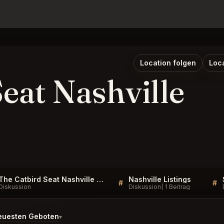
Location folgen
Loc
eat Nashville
The Catbird Seat Nashville Listings
Nashville Listings
#
#
Diskussion
Diskussion
1 Beitrag
euesten Geboten
▾