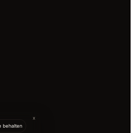
x
e behalten