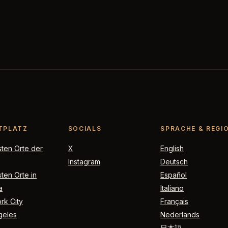
TPLATZ
SOCIALS
SPRACHE & REGI
sten Orte der
X
English
Instagram
Deutsch
ten Orte in
Español
a
Italiano
rk City
Français
geles
Nederlands
日本語