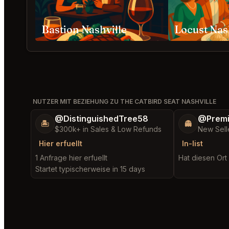
Bastion Nashville
Locust Nas
NUTZER MIT BEZIEHUNG ZU THE CATBIRD SEAT NASHVILLE
@DistinguishedTree58
@Prem
🏝️
👻
$300k+ in Sales & Low Refunds
New Sell
Hier erfuellt
In-list
1 Anfrage hier erfuellt
Hat diesen Ort 
Startet typischerweise in 15 days