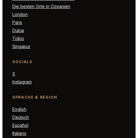
Die besten Orte in Ozeanien
London
Paris
Dubai
Tokio
Singapur
SOCIALS
X
Instagram
SPRACHE & REGION
English
Deutsch
Español
Italiano