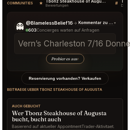
Tbonz Steakhouse of Augusta Reviews
★
#
COMMUNITIES
Bewertungen
Disk
Sag mir noch etwas genauer, was du möchtest.
@BlamelessBelief16
→
Kommentar zu den neue
▾
👻
603
Concierges warten auf Anfragen
Vern’s Charleston 7/16 Donne
Probier es aus
↑
Reservierung vorhanden? Verkaufen
BEITRAEGE UEBER TBONZ STEAKHOUSE OF AUGUSTA
AUCH GEBUCHT
Wer Tbonz Steakhouse of Augusta
bucht, bucht auch
Basierend auf aktueller AppointmentTrader-Aktivitaet.