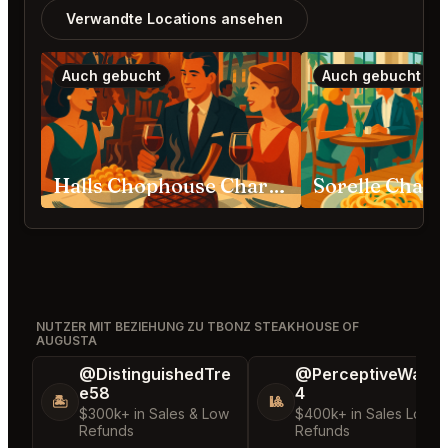
Verwandte Locations ansehen
Auch gebucht
Auch gebucht
Halls Chophouse Charleston
Sorelle Charl
NUTZER MIT BEZIEHUNG ZU TBONZ STEAKHOUSE OF
AUGUSTA
@DistinguishedTre
@PerceptiveWash
e58
4
🏝️
🎱
$300k+ in Sales & Low
$400k+ in Sales Low
Refunds
Refunds