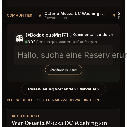
Osteria Mozza DC Washington Reviews
★
#
COMMUNITIES
Bewertungen
Disk
Sag mir noch etwas genauer, was du möchtest.
@BodaciousMist71
→
Kommentar zu den neuest
▾
👻
603
Concierges warten auf Anfragen
Hallo, suche eine Reservier
Probier es aus
↑
Reservierung vorhanden? Verkaufen
BEITRAEGE UEBER OSTERIA MOZZA DC WASHINGTON
AUCH GEBUCHT
Wer Osteria Mozza DC Washington