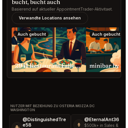
bucht, bucht auch
Basierend auf aktueller AppointmentTrader-Aktivitaet.
Verwandte Locations ansehen
Auch gebucht
Auch gebucht
2941 Restaurant Falls Church
NUTZER MIT BEZIEHUNG ZU OSTERIA MOZZA DC
WASHINGTON
@DistinguishedTre
@EternalAnt36
e58
🍦
$500k+ in Sales & Low
🏝️