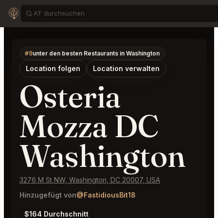
#9
unter den besten Restaurants in Washington
Location folgen
Location verwalten
Osteria
Mozza DC
Washington
3276 M St NW, Washington, DC 20007, USA
Hinzugefügt von
@FastidiousBit18
$164 Durchschnitt