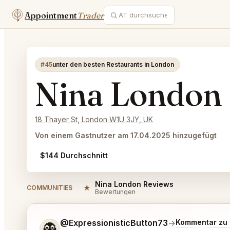
Appointment
Trader
#45
unter den besten Restaurants in London
Nina London
18 Thayer St, London W1U 3JY, UK
Von einem Gastnutzer am 17.04.2025 hinzugefügt
$144 Durchschnitt
Nina London Reviews
★
COMMUNITIES
Bewertungen
Sag mir noch etwas genauer, was du möchtest.
@ExpressionisticButton73
→
Kommentar zu 
👻