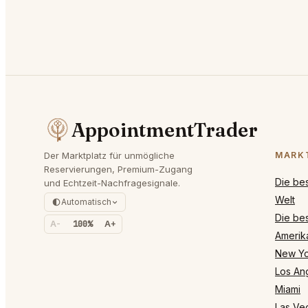
AppointmentTrader
Der Marktplatz für unmögliche
MARK
Reservierungen, Premium-Zugang
Die be
und Echtzeit-Nachfragesignale.
Welt
Automatisch
Die bes
A-
100%
A+
Amerik
New Yo
Los An
Miami
Las Ve