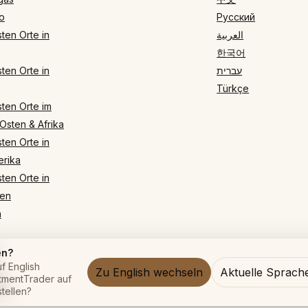
o
Русский
ten Orte in
العربية
한국어
ten Orte in
עברית
Türkçe
ten Orte im
Osten & Afrika
ten Orte in
rika
ten Orte in
en
n
en?
f English
Zu English wechseln
Aktuelle Sprach
ntmentTrader auf
ur
tellen?