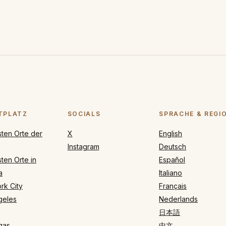
TPLATZ
SOCIALS
SPRACHE & REGI
sten Orte der
X
English
Instagram
Deutsch
ten Orte in
Español
a
Italiano
rk City
Français
geles
Nederlands
日本語
gas
中文