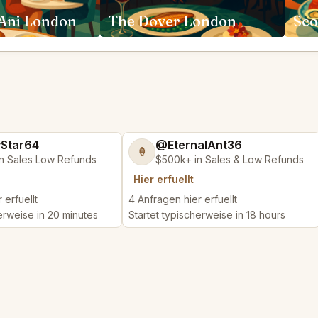
 Ani London
The Dover London
Sco
yStar64
@EternalAnt36
🍦
n Sales Low Refunds
$500k+ in Sales & Low Refunds
Hier erfuellt
 erfuellt
4 Anfragen hier erfuellt
erweise in 20 minutes
Startet typischerweise in 18 hours