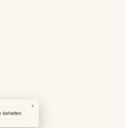
x
e behalten