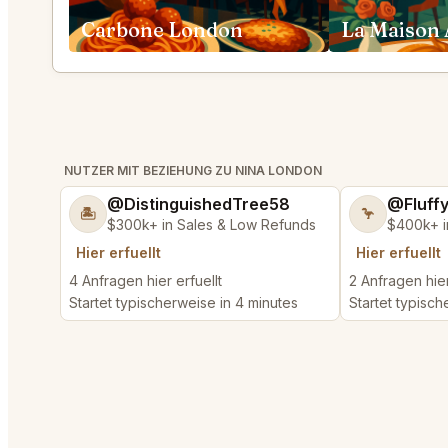
Carbone London
La Maison
NUTZER MIT BEZIEHUNG ZU NINA LONDON
@DistinguishedTree58
@Fluff
🏝️
🦩
$300k+ in Sales & Low Refunds
$400k+ i
Hier erfuellt
Hier erfuellt
4 Anfragen hier erfuellt
2 Anfragen hier
Startet typischerweise in 4 minutes
Startet typisch