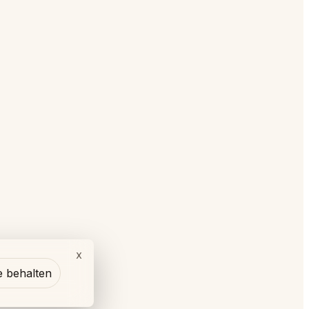
x
e behalten