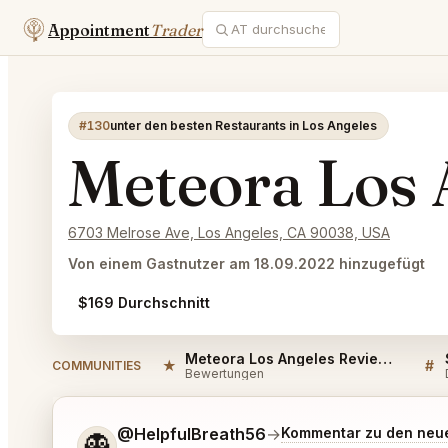
Appointment
Trader
#130
unter den besten Restaurants in Los Angeles
Meteora Los 
6703 Melrose Ave, Los Angeles, CA 90038, USA
Von einem Gastnutzer am 18.09.2022 hinzugefügt
$169 Durchschnitt
Meteora Los Angeles Reviews
★
#
COMMUNITIES
Bewertungen
Sag mir noch etwas genauer, was du möchtest.
@HelpfulBreath56
→
Kommentar zu den neu
👻