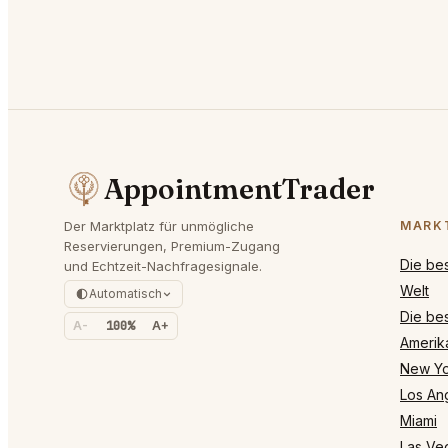
AppointmentTrader
Der Marktplatz für unmögliche
MARK
Reservierungen, Premium-Zugang
Die be
und Echtzeit-Nachfragesignale.
Welt
Automatisch
Die bes
A-
100%
A+
Amerik
New Yo
Los An
Miami
Las Ve