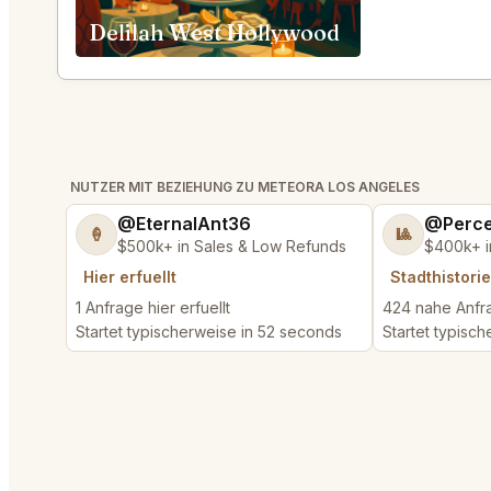
Delilah West Hollywood
NUTZER MIT BEZIEHUNG ZU METEORA LOS ANGELES
@EternalAnt36
@Perce
🍦
🎱
$500k+ in Sales & Low Refunds
$400k+ i
Hier erfuellt
Stadthistorie
1 Anfrage hier erfuellt
424 nahe Anfra
Startet typischerweise in 52 seconds
Startet typisch