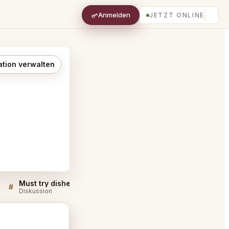
Anmelden
JETZT ONLINE
ation verwalten
Must try dishes at Meteora Los Angeles
#
#
Diskussion
Diskussion