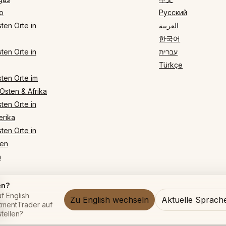
o
Русский
ten Orte in
العربية
한국어
ten Orte in
עברית
Türkçe
ten Orte im
Osten & Afrika
ten Orte in
rika
ten Orte in
en
n
en?
f English
Zu English wechseln
Aktuelle Sprach
ntmentTrader auf
ur
tellen?