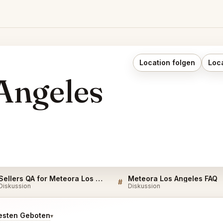
Location folgen
Loc
Angeles
Sellers QA for Meteora Los Angeles
Meteora Los Angeles FAQ
#
Diskussion
Diskussion
esten Geboten
▾