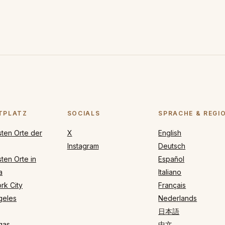
TPLATZ
SOCIALS
SPRACHE & REGI
sten Orte der
X
English
Instagram
Deutsch
ten Orte in
Español
a
Italiano
rk City
Français
geles
Nederlands
日本語
gas
中文