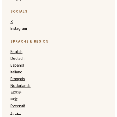
SOCIALS
X
Instagram
SPRACHE & REGION
English
Deutsch
Español
Italiano
Français
Nederlands
日本語
中文
Русский
العربية