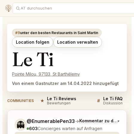
#9
unter den besten Restaurants in Saint Martin
Location folgen
Location verwalten
Le Ti
Pointe Milou, 97133, St Barthélemy
Von einem Gastnutzer am 14.04.2022 hinzugefügt
Le Ti Reviews
Le Ti FAQ
★
#
COMMUNITIES
Bewertungen
Diskussion
Sag mir noch etwas genauer, was du möchtest.
@EnumerablePen33
→
Kommentar zu den neues
▾
👻
603
Concierges warten auf Anfragen