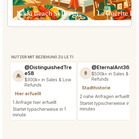
Nikki Beach St Barth
NUTZER MIT BEZIEHUNG ZU LE TI
@DistinguishedTre
@EternalAnt36
e58
🍦
$500k+ in Sales & Low
🏝️
Refunds
$300k+ in Sales & Low
Refunds
Stadthistorie
Hier erfuellt
2 nahe Anfragen erfuellt
1 Anfrage hier erfuellt
Startet typischerweise in 3
minutes
Startet typischerweise in 1
minute