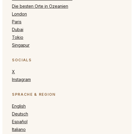
Die besten Orte in Ozeanien
London
Paris
Dubai
Tokio
Singapur
SOCIALS
X
Instagram
SPRACHE & REGION
English
Deutsch
Español
Italiano