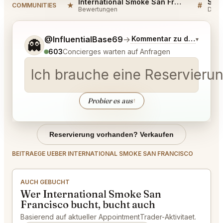
International Smoke San Francisco Reviews
★
#
COMMUNITIES
Bewertungen
Disk
Sag mir noch etwas genauer, was du möchtest.
@InfluentialBase69
→
Kommentar zu den neues
▾
👻
603
Concierges warten auf Anfragen
Ich brauche eine Reservierun
Probier es aus
↑
Reservierung vorhanden? Verkaufen
BEITRAEGE UEBER INTERNATIONAL SMOKE SAN FRANCISCO
AUCH GEBUCHT
Wer International Smoke San
Francisco bucht, bucht auch
Basierend auf aktueller AppointmentTrader-Aktivitaet.