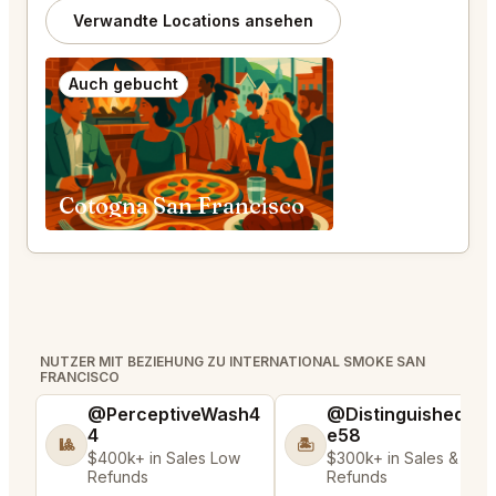
Verwandte Locations ansehen
Auch gebucht
Cotogna San Francisco
NUTZER MIT BEZIEHUNG ZU INTERNATIONAL SMOKE SAN
FRANCISCO
@PerceptiveWash4
@DistinguishedTre
4
e58
🎱
🏝️
$400k+ in Sales Low
$300k+ in Sales & Low
Refunds
Refunds