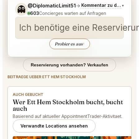
Sag mir noch etwas genauer, was du möchtest.
@DiplomaticLimit51
→
Kommentar zu den neues
▾
👻
603
Concierges warten auf Anfragen
Ich benötige eine Reservier
Probier es aus
↑
Reservierung vorhanden? Verkaufen
BEITRAEGE UEBER ETT HEM STOCKHOLM
AUCH GEBUCHT
Wer Ett Hem Stockholm bucht, bucht
auch
Basierend auf aktueller AppointmentTrader-Aktivitaet.
Verwandte Locations ansehen