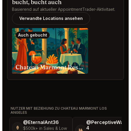
bucht, bucht auch
Basierend auf aktueller AppointmentTrader-Aktivitaet.
Verwandte Locations ansehen
Auch gebucht
Chateau Marmont Restaurant Los Angeles
NUTZER MIT BEZIEHUNG ZU CHATEAU MARMONT LOS
ANGELES
@EternalAnt36
@PerceptiveWash
4
🍦
$500k+ in Sales & Low
🎱