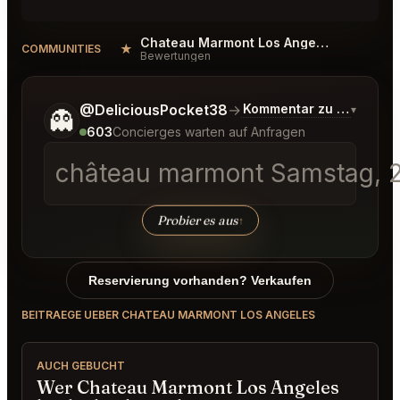
Chateau Marmont Los Angeles Reviews
★
COMMUNITIES
Bewertungen
Sag mir noch etwas genauer, was du möchtest.
@DeliciousPocket38
→
Kommentar zu den neue
▾
👻
603
Concierges warten auf Anfragen
château marmont Samstag, 20
Probier es aus
↑
Reservierung vorhanden? Verkaufen
BEITRAEGE UEBER CHATEAU MARMONT LOS ANGELES
AUCH GEBUCHT
Wer Chateau Marmont Los Angeles