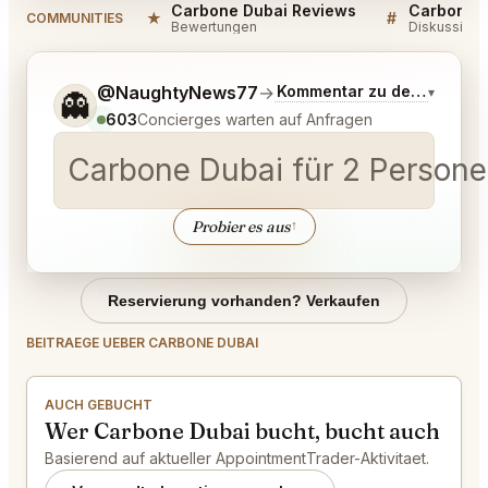
Carbone Dubai Reviews
Carbone D
★
#
COMMUNITIES
Bewertungen
Diskussion
Sag mir noch etwas genauer, was du möchtest.
@NaughtyNews77
→
Kommentar zu den neuest
▾
👻
603
Concierges warten auf Anfragen
Carbone Dubai für 2 Person
Probier es aus
↑
Reservierung vorhanden? Verkaufen
BEITRAEGE UEBER CARBONE DUBAI
AUCH GEBUCHT
Wer Carbone Dubai bucht, bucht auch
Basierend auf aktueller AppointmentTrader-Aktivitaet.