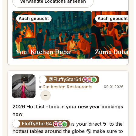
Verwandte Locations ansehen
Auch gebucht
Auch gebucht
Soul Kitchen Dubai
Zuma Dubai
@FluffyStar64
🦩
in
Die besten Restaurants
09.01.2026
2026 Hot List - lock in your new year bookings
now
FluffyStar64
🦩
is your direct 🔌 to the
hottest tables around the globe 🌎 make sure to