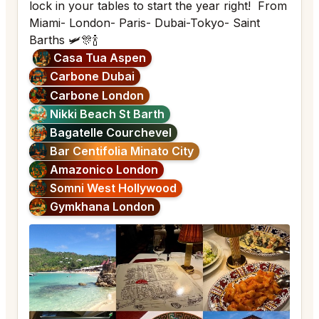
lock in your tables to start the year right! From
Miami- London- Paris- Dubai-Tokyo- Saint
Barths 🛩️🎊🍾
Casa Tua Aspen
Carbone Dubai
Carbone London
Nikki Beach St Barth
Bagatelle Courchevel
Bar Centifolia Minato City
Amazonico London
Somni West Hollywood
Gymkhana London