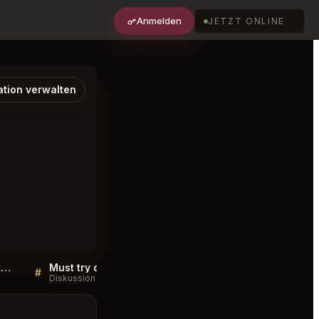
Anmelden
JETZT ONLINE
ation verwalten
Sellers QA for Arethusa al tavolo Litchfield
Must try dishes at Arethusa al tavolo Litchfield
#
#
Diskussion
Diskussion