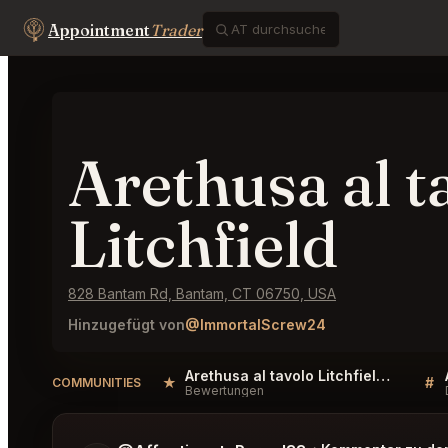
Appointment
Trader
Arethusa al t
Litchfield
828 Bantam Rd, Bantam, CT 06750, USA
Hinzugefügt von
@ImmortalScrew24
Arethusa al tavolo Litchfield Reviews
★
#
COMMUNITIES
Bewertungen