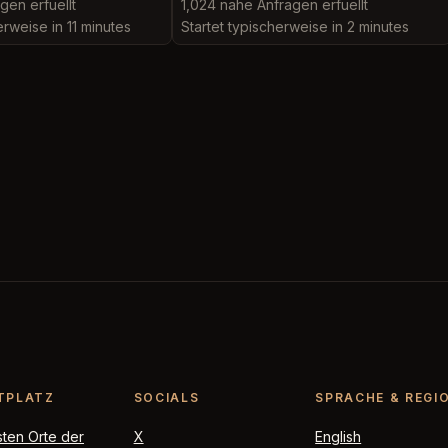
gen erfuellt
1,024 nahe Anfragen erfuellt
erweise in 11 minutes
Startet typischerweise in 2 minutes
TPLATZ
SOCIALS
SPRACHE & REGI
sten Orte der
X
English