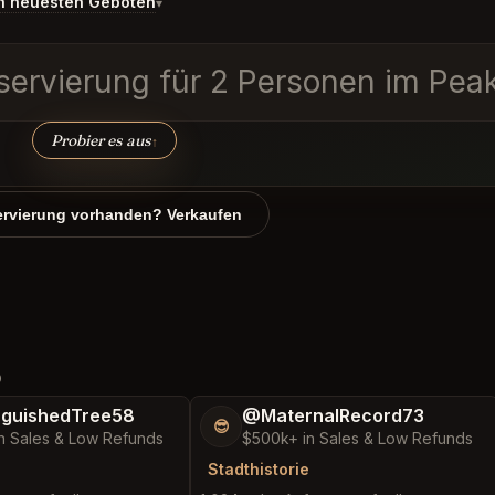
n neuesten Geboten
▾
servierung für 2 Personen im Pea
Probier es aus
↑
rvierung vorhanden? Verkaufen
D
nguishedTree58
@MaternalRecord73
😎
n Sales & Low Refunds
$500k+ in Sales & Low Refunds
Stadthistorie