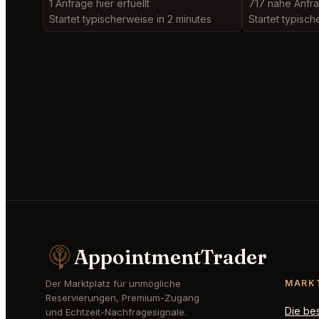
1 Anfrage hier erfuellt
717 nahe Anfra
Startet typischerweise in 2 minutes
Startet typisch
AppointmentTrader
Der Marktplatz für unmögliche
MARK
Reservierungen, Premium-Zugang
Die be
und Echtzeit-Nachfragesignale.