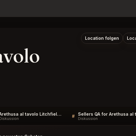
Location folgen
Loc
avolo
Arethusa al tavolo Litchfield FAQ
#
Diskussion
Diskussion