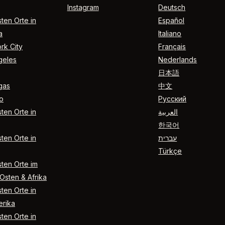
Instagram
Deutsch
ten Orte in
Español
a
Italiano
rk City
Français
geles
Nederlands
日本語
gas
中文
o
Русский
ten Orte in
العربية
한국어
ten Orte in
עברית
Türkçe
ten Orte im
Osten & Afrika
ten Orte in
rika
ten Orte in