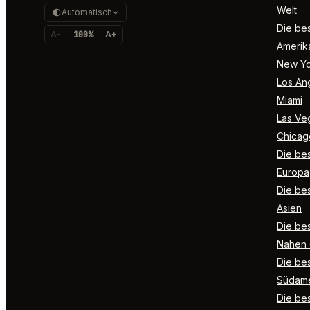
Welt
Automatisch
Die bes
A-
100%
A+
Amerik
New Yo
Los An
Miami
Las Ve
Chicag
Die bes
Europa
Die bes
Asien
Die bes
Nahen 
Die bes
Südame
Die bes