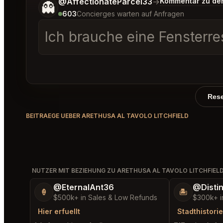
Sag mir noch etwas genauer, was du möchtest.
@AffectionateParcel33
→
Kommentar zu de
👻
603
Concierges warten auf Anfragen
Ich brauche eine Fensterre
Rese
BEITRAEGE UEBER ARETHUSA AL TAVOLO LITCHFIELD
NUTZER MIT BEZIEHUNG ZU ARETHUSA AL TAVOLO LITCHFIEL
@EternalAnt36
@Disti
🍦
🏝️
$500k+ in Sales & Low Refunds
$300k+ i
Hier erfuellt
Stadthistorie